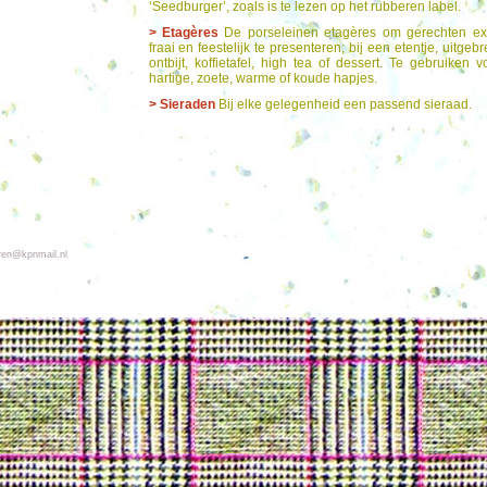
‘Seedburger’, zoals is te lezen op het rubberen label.
> Etagères
De porseleinen etagères om gerechten ex
fraai en feestelijk te presenteren; bij een etentje, uitgebr
ontbijt, koffietafel, high tea of dessert. Te gebruiken v
hartige, zoete, warme of koude hapjes.
> Sieraden
Bij elke gelegenheid een passend sieraad.
ren@kpnmail.nl