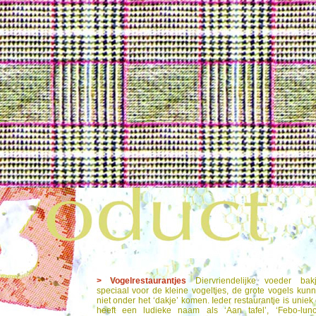
> Vogelrestaurantjes
Diervriendelijke voeder bak
speciaal voor de kleine vogeltjes, de grote vogels kun
niet onder het ‘dakje’ komen. Ieder restaurantje is uniek
heeft een ludieke naam als ‘Aan tafel’, ‘Febo-lunc