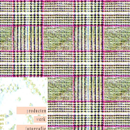
jes
nen
 en
h’,