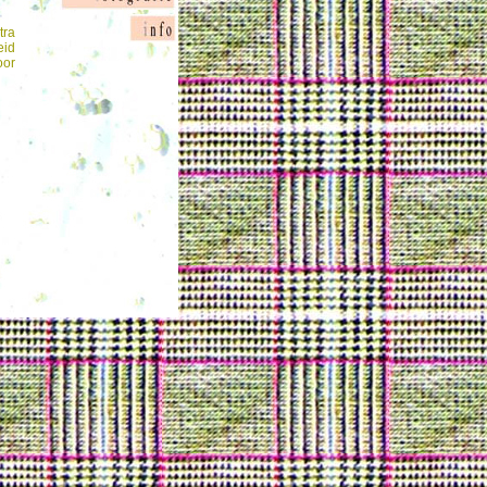
tra
eid
oor