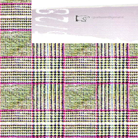
cgvanbuuren@kpnmail.nl